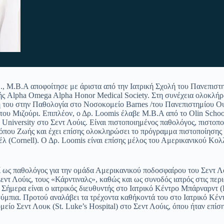
D., M.B.A αποφοίτησε με άριστα από την Ιατρική Σχολή του Πανεπιστ
ής Alpha Omega Alpha Honor Medical Society. Στη συνέχεια ολοκλήρ
ή του στην Παθολογία στο Νοσοκομείο Barnes /του Πανεπιστημίου Ο
 του Μιζούρι. Επιπλέον, ο Δρ. Loomis έλαβε M.B.A από το Olin Schoo
University στο Σεντ Λούις. Είναι πιστοποιημένος παθολόγος, πιστοπ
ρόπου Ζωής και έχει επίσης ολοκληρώσει το πρόγραμμα πιστοποίησης
λ (Cornell). Ο Δρ. Loomis είναι επίσης μέλος του Αμερικανικού Κολ
ί ως παθολόγος για την ομάδα Αμερικανικού ποδοσφαίρου του Σεντ Λο
εντ Λούις, τους «Κάρντιναλς», καθώς και ως συνοδός ιατρός στις περ
 Σήμερα είναι ο ιατρικός διευθυντής στο Ιατρικό Κέντρο Μπάρναρντ (
ύμπια. Προτού αναλάβει τα τρέχοντα καθήκοντά του στο Ιατρικό Κέ
ίο Σεντ Λουκ (St. Luke’s Hospital) στο Σεντ Λούις, όπου ήταν επίσ