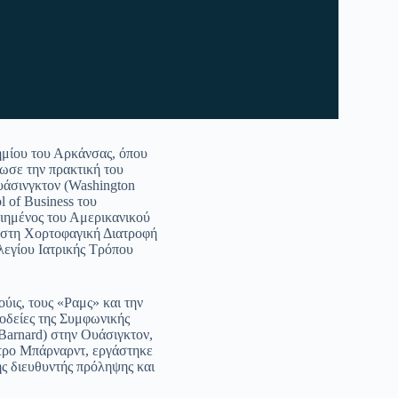
ημίου του Αρκάνσας, όπου
ωσε την πρακτική του
υάσινγκτον (Washington
l of Business του
οιημένος του Αμερικανικού
 στη Χορτοφαγική Διατροφή
λεγίου Ιατρικής Τρόπου
ύις, τους «Ραμς» και την
ιοδείες της Συμφωνικής
Barnard) στην Ουάσιγκτον,
ντρο Μπάρναρντ, εργάστηκε
ης διευθυντής πρόληψης και