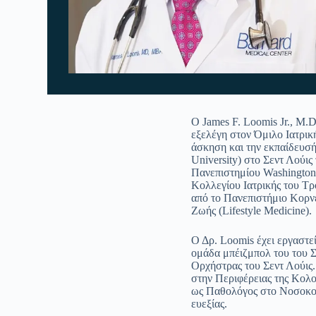
Ο James F. Loomis Jr., M.
εξελέγη στον Όμιλο Ιατρικ
άσκηση και την εκπαίδευσ
University) στο Σεντ Λούις
Πανεπιστημίου Washington 
Κολλεγίου Ιατρικής του Τ
από το Πανεπιστήμιο Κορνέ
Ζωής (Lifestyle Medicine).
Ο Δρ. Loomis έχει εργαστε
ομάδα μπέιζμπολ του του Σ
Ορχήστρας του Σεντ Λούις.
στην Περιφέρειας της Κολο
ως Παθολόγος στο Νοσοκομε
ευεξίας.