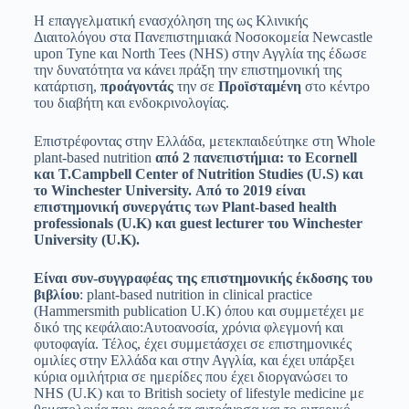
Η επαγγελματική ενασχόληση της ως Κλινικής
Διαιτολόγου στα Πανεπιστημιακά Νοσοκομεία Newcastle
upon Tyne και North Tees (NHS) στην Αγγλία της έδωσε
την δυνατότητα να κάνει πράξη την επιστημονική της
κατάρτιση,
προάγοντάς
την σε
Προϊσταμένη
στο κέντρο
του διαβήτη και ενδοκρινολογίας.
Επιστρέφοντας στην Ελλάδα, μετεκπαιδεύτηκε στη Whole
plant-based nutrition
από 2 πανεπιστήμια: το Ecornell
και T.Campbell Center of Nutrition Studies (U.S) και
το Winchester University. Από το 2019 είναι
επιστημονική συνεργάτις των Plant-based health
professionals (U.K) και guest lecturer του Winchester
University (U.K).
Είναι συν-συγγραφέας της επιστημονικής έκδοσης του
βιβλίου
: plant-based nutrition in clinical practice
(Hammersmith publication U.K) όπου και συμμετέχει με
δικό της κεφάλαιο:Αυτοανοσία, χρόνια φλεγμονή και
φυτοφαγία. Τέλος, έχει συμμετάσχει σε επιστημονικές
ομιλίες στην Ελλάδα και στην Αγγλία, και έχει υπάρξει
κύρια ομιλήτρια σε ημερίδες που έχει διοργανώσει το
NHS (U.K) και το British society of lifestyle medicine με